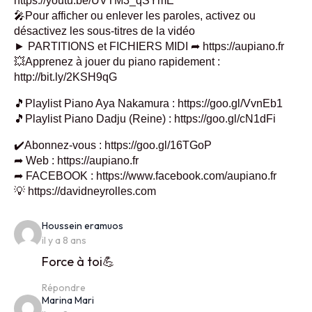
https://youtu.be/UVTM3_qSYmE
🎤Pour afficher ou enlever les paroles, activez ou
désactivez les sous-titres de la vidéo
► PARTITIONS et FICHIERS MIDI ➦ https://aupiano.fr
💥Apprenez à jouer du piano rapidement :
http://bit.ly/2KSH9qG
🎵Playlist Piano Aya Nakamura : https://goo.gl/VvnEb1
🎵Playlist Piano Dadju (Reine) : https://goo.gl/cN1dFi
✔️Abonnez-vous : https://goo.gl/16TGoP
➦ Web : https://aupiano.fr
➦ FACEBOOK : https://www.facebook.com/aupiano.fr
💡 https://davidneyrolles.com
says:
Houssein eramuos
il y a 8 ans
Force à toi💪
Répondre
says:
Marina Mari