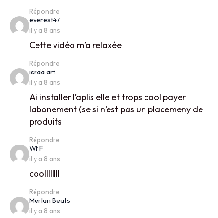
Répondre
says:
everest47
il y a 8 ans
Cette vidéo m’a relaxée
Répondre
says:
israa art
il y a 8 ans
Ai installer l’aplis elle et trops cool payer
labonement (se si n’est pas un placemeny de
produits
Répondre
says:
Wt F
il y a 8 ans
coollllllll
Répondre
says:
Merlan Beats
il y a 8 ans