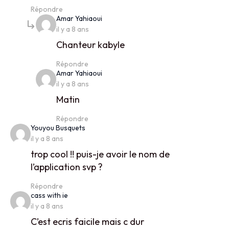
Répondre
says:
Amar Yahiaoui
il y a 8 ans
Chanteur kabyle
Répondre
says:
Amar Yahiaoui
il y a 8 ans
Matin
Répondre
says:
Youyou Busquets
il y a 8 ans
trop cool !! puis-je avoir le nom de
l’application svp ?
Répondre
says:
cass with ie
il y a 8 ans
C’est ecris faicile mais c dur