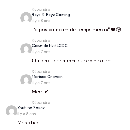
Répondre
says:
Rayz X-Rayz Gaming
il y a 8 ans
t’a pris combien de temps merci💕❤️😘
Répondre
says:
Cœur de Nuit LGDC
il y a 7 ans
On peut dire merci au copié coller
Répondre
says:
Marissa Grondin
il y a 7 ans
Merci✔
Répondre
says:
Youtube Zouav
il y a 8 ans
Merci bcp