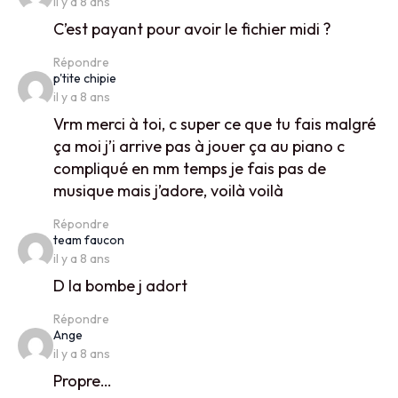
il y a 8 ans
C’est payant pour avoir le fichier midi ?
Répondre
says:
p'tite chipie
il y a 8 ans
Vrm merci à toi, c super ce que tu fais malgré
ça moi j’i arrive pas à jouer ça au piano c
compliqué en mm temps je fais pas de
musique mais j’adore, voilà voilà
Répondre
says:
team faucon
il y a 8 ans
D la bombe j adort
Répondre
says:
Ange
il y a 8 ans
Propre…