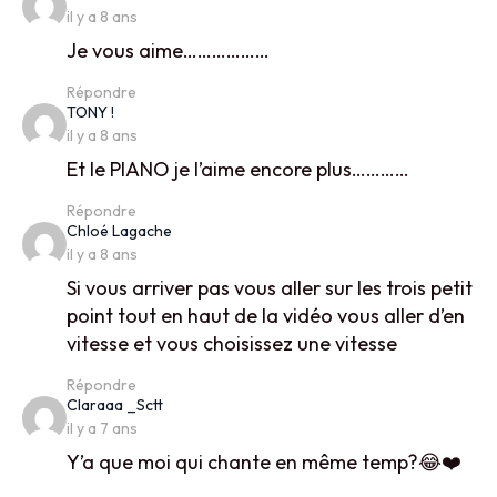
il y a 8 ans
Je vous aime………………
Répondre
says:
TONY !
il y a 8 ans
Et le PIANO je l’aime encore plus…………
Répondre
says:
Chloé Lagache
il y a 8 ans
Si vous arriver pas vous aller sur les trois petit
point tout en haut de la vidéo vous aller d’en
vitesse et vous choisissez une vitesse
Répondre
says:
Claraaa _Sctt
il y a 7 ans
Y’a que moi qui chante en même temp?😂❤️