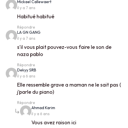
says:
Mickael Callewaert
il y a 7 ans
Habitué habitué
Répondre
says:
LA GN GANG
il y a 7 ans
s’il vous plait pouvez-vous faire le son de
naza pablo
Répondre
says:
Dekyy SRB
il y a 6 ans
Elle ressemble grave a maman ne le sait pas (
j’parle du piano)
Répondre
says:
Ahmad Karim
il y a 6 ans
Vous avez raison ici