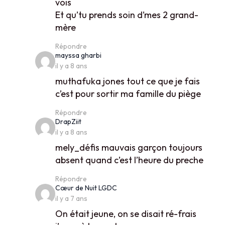
vois
Et qu’tu prends soin d’mes 2 grand-
mère
Répondre
says:
mayssa gharbi
il y a 8 ans
muthafuka jones tout ce que je fais
c’est pour sortir ma famille du piège
Répondre
says:
DrapZiit
il y a 8 ans
mely_défis mauvais garçon toujours
absent quand c’est l’heure du preche
Répondre
says:
Cœur de Nuit LGDC
il y a 7 ans
On était jeune, on se disait ré-frais