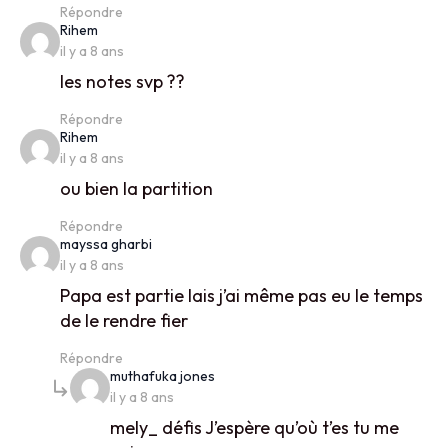
Répondre
says:
Rihem
il y a 8 ans
les notes svp ??
Répondre
says:
Rihem
il y a 8 ans
ou bien la partition
Répondre
says:
mayssa gharbi
il y a 8 ans
Papa est partie lais j’ai même pas eu le temps
de le rendre fier
Répondre
says:
muthafuka jones
il y a 8 ans
mely_ défis J’espère qu’où t’es tu me