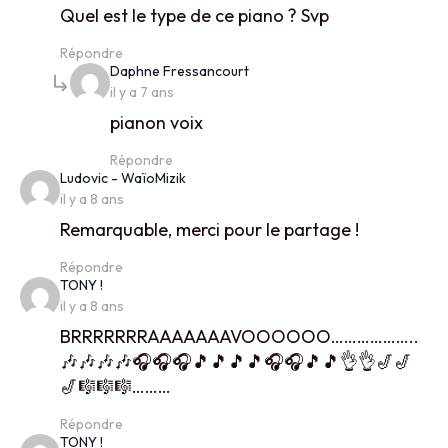
Quel est le type de ce piano ? Svp
Répondre
says:
Daphne Fressancourt
il y a 7 ans
pianon voix
Répondre
says:
Ludovic - WaïoMizik
il y a 8 ans
Remarquable, merci pour le partage !
Répondre
says:
TONY !
il y a 8 ans
BRRRRRRRAAAAAAAVOOOOOO………………..
🎶🎶🎶🎶🎧🎧🎧🎵🎵🎵🎵🎧🎧🎵🎵👌👌🎷🎷
🎷🎼🎼🎼………
Répondre
says:
TONY !