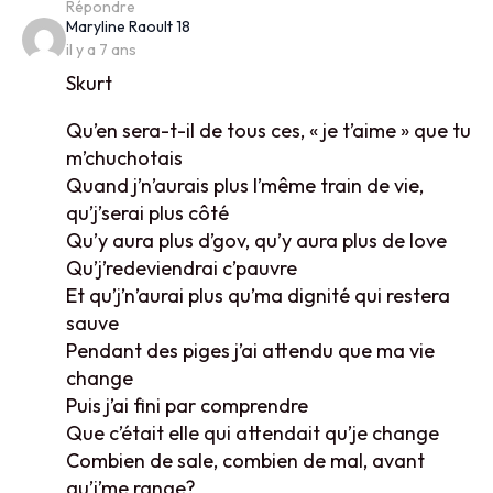
Répondre
says:
Maryline Raoult 18
il y a 7 ans
Skurt
Qu’en sera-t-il de tous ces, « je t’aime » que tu
m’chuchotais
Quand j’n’aurais plus l’même train de vie,
qu’j’serai plus côté
Qu’y aura plus d’gov, qu’y aura plus de love
Qu’j’redeviendrai c’pauvre
Et qu’j’n’aurai plus qu’ma dignité qui restera
sauve
Pendant des piges j’ai attendu que ma vie
change
Puis j’ai fini par comprendre
Que c’était elle qui attendait qu’je change
Combien de sale, combien de mal, avant
qu’j’me range?