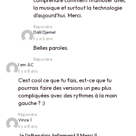
comprendre comment m’amuser avec
la musique et surtout la technologie
d’aujourd’hui. Merci.
Répondre
says:
Dalil Djemel
il y a 6 ans
Belles paroles.
Répondre
says:
I am JLC
il y a 8 ans
C’est cool ce que tu fais, est-ce que tu
pourrais faire des versions un peu plus
compliquées avec des rythmes à la main
gauche ? :)
Répondre
says:
Vince 1
il y a 8 ans
Je l’attendais tellement !! Merci !!