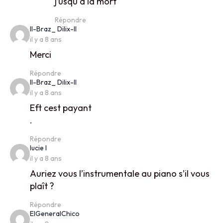
j’usqu à la mort
Répondre
says:
II-Braz_ Dilix-II
il y a 8 ans
Merci
Répondre
says:
II-Braz_ Dilix-II
il y a 8 ans
Eft cest payant
.
Répondre
says:
lucie l
il y a 8 ans
Auriez vous l’instrumentale au piano s’il vous
plaît ?
Répondre
says:
ElGeneralChico