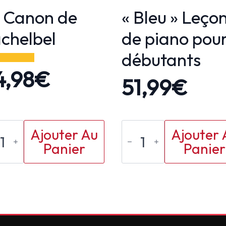
 Canon de
« Bleu » Leço
chelbel
de piano pou
débutants
4,98
€
51,99
€
antité
quantité
Ajouter Au
Ajouter 
de
Panier
Panier
"Bleu"
non
Leçon
de
chelbel
piano
pour
débutants