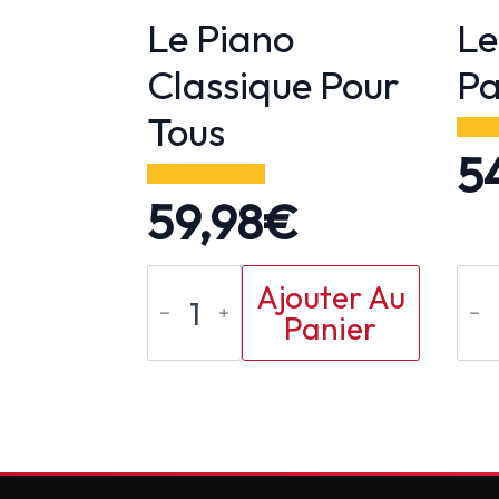
Le Piano
Le
Classique Pour
Pa
Tous
5
59,98
€
quantité
qu
Ajouter Au
de
de
Panier
Le
Le
Piano
Ca
Classique
de
Pour
Pa
Tous