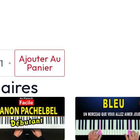
antité
Ajouter Au
Panier
ano
laires
ues
ur
us