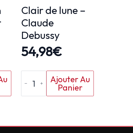
n
Clair de lune –
r
Claude
Debussy
54,98
€
quantité
Au
Ajouter Au
de
Panier
Clair
de
lune
-
Claude
Debussy