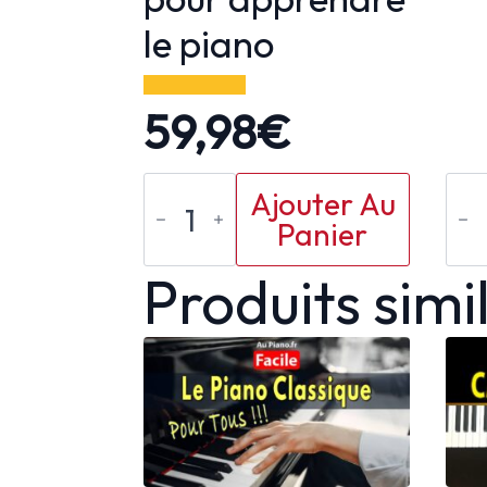
le piano
59,98
€
quantité
qu
Ajouter Au
de
de
Panier
60
Le
minutes
pi
Produits simi
pour
bl
apprendre
po
le
to
piano