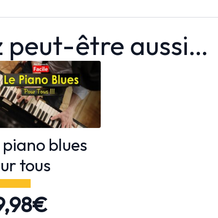
Bach
 peut-être aussi…
 piano blues
ur tous
9,98
€