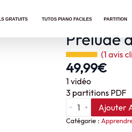
LS GRATUITS
TUTOS PIANO FACILES
PARTITION
Prélude 
(
1
avis cl
49,99
€
1 vidéo
3 partitions PDF
quantité
Ajouter 
de
Prélude
Catégorie :
Apprendre
de