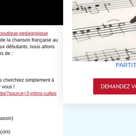
r/boutique-pedagogique
de la chanson française au
 aux débutants, nous allons
s de :
PARTIT
s cherchiez simplement à
DEMANDEZ VO
r vous !
tube?source=3-intros-cultes
assin)
çois)