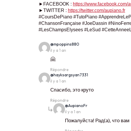
►FACEBOOK :
https://www.facebook.com/a
►TWITTER :
https://twitter.com/aupiano.fr
#CoursDePiano #TutoPiano #ApprendreLeP
#ChansonFrançaise #JoeDassin #NinoFerre
#LesChampsElysees #LeSud #CetteAnnee
says:
@mpoppins880
il y a 1 an
🤗
Répondre
says:
@hayksargsyan7331
il y a 1 an
Спасибо, это круто
Répondre
says:
@AupianoFr
il y a 1 an
Пожалуйста! Рад(а), что вам
Répondre