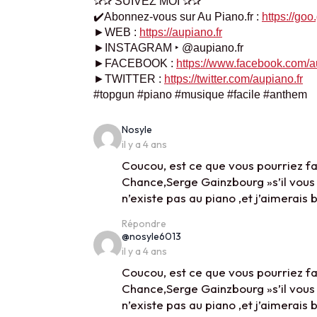
✰✰ SUIVEZ MOI ✰✰
✔️Abonnez-vous sur Au Piano.fr :
https://go
►WEB :
https://aupiano.fr
►INSTAGRAM ‣ @aupiano.fr
►FACEBOOK :
https://www.facebook.com/a
►TWITTER :
https://twitter.com/aupiano.fr
#topgun #piano #musique #facile #anthem
says:
Nosyle
il y a 4 ans
Coucou, est ce que vous pourriez f
Chance,Serge Gainzbourg »s’il vous p
n’existe pas au piano ,et j’aimerais
Répondre
says:
@nosyle6013
il y a 4 ans
Coucou, est ce que vous pourriez f
Chance,Serge Gainzbourg »s’il vous p
n’existe pas au piano ,et j’aimerais