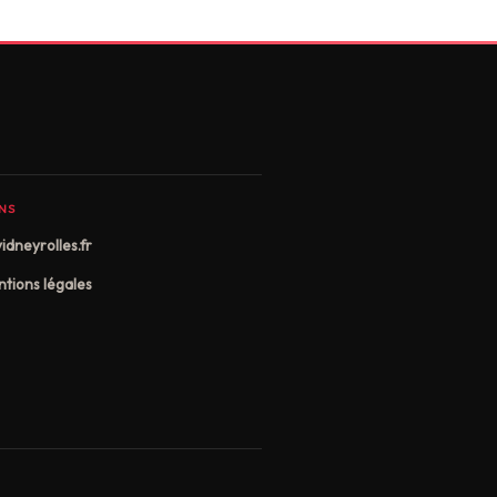
ENS
idneyrolles.fr
tions légales