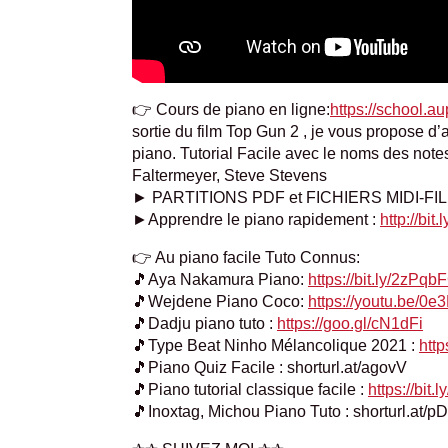
👉 Cours de piano en ligne:
https://school.au
sortie du film Top Gun 2 , je vous propose d
piano. Tutorial Facile avec le noms des not
Faltermeyer, Steve Stevens
► PARTITIONS PDF et FICHIERS MIDI-FIL
►Apprendre le piano rapidement :
http://bi
👉 Au piano facile Tuto Connus:
🎵Aya Nakamura Piano:
https://bit.ly/2zPqb
🎵Wejdene Piano Coco:
https://youtu.be/0
🎵Dadju piano tuto :
https://goo.gl/cN1dFi
🎵Type Beat Ninho Mélancolique 2021 :
http
🎵Piano Quiz Facile : shorturl.at/agovV
🎵Piano tutorial classique facile :
https://bit
🎵Inoxtag, Michou Piano Tuto : shorturl.at/