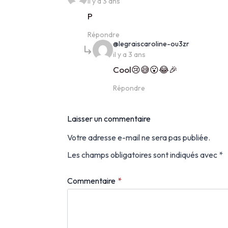
il y a 3 ans
P
Répondre
says:
@legraiscaroline-ou3zr
il y a 3 ans
Cool😢😅😮😂🎉
Répondre
Laisser un commentaire
Votre adresse e-mail ne sera pas publiée.
Les champs obligatoires sont indiqués avec
*
Commentaire
*