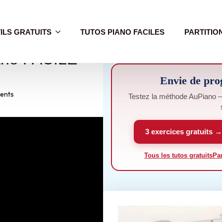
ILS GRATUITS
TUTOS PIANO FACILES
PARTITIO
no FACILE
Envie de pro
ents
Testez la méthode AuPiano — 
3 exercices gratuits →
Tous les tutos gratuits
Par