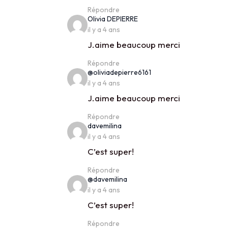
Répondre
says:
Olivia DEPIERRE
il y a 4 ans
J.aime beaucoup merci
Répondre
says:
@oliviadepierre6161
il y a 4 ans
J.aime beaucoup merci
Répondre
says:
davemilina
il y a 4 ans
C’est super!
Répondre
says:
@davemilina
il y a 4 ans
C’est super!
Répondre