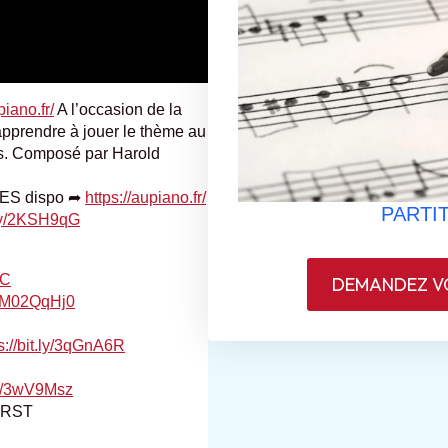
piano.fr/
A l’occasion de la
’apprendre à jouer le thème au
es. Composé par Harold
ES dispo ➦
https://aupiano.fr/
PARTIT
t.ly/2KSH9qG
FC
DEMANDEZ VO
e3M02QqHj0
s://bit.ly/3qGnA6R
.ly/3wV9Msz
pDRST