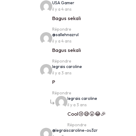
says:
USA Gamer
il y a 4 ans
Bagus sekali
Répondre
says:
@sallehnazrul
il y a 4 ans
Bagus sekali
Répondre
says:
legrais caroline
il y a 3 ans
P
Répondre
says:
legrais caroline
il y a 3 ans
Cool😢😅😮😂🎉
Répondre
says:
@legraiscaroline-ou3zr