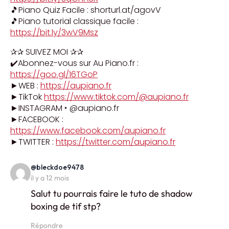
🎵Piano Quiz Facile : shorturl.at/agovV
🎵Piano tutorial classique facile :
https://bit.ly/3wV9Msz
✰✰ SUIVEZ MOI ✰✰
✔️Abonnez-vous sur Au Piano.fr :
https://goo.gl/16TGoP
►WEB :
https://aupiano.fr
►TikTok
https://www.tiktok.com/@aupiano.fr
►INSTAGRAM ‣ @aupiano.fr
►FACEBOOK :
https://www.facebook.com/aupiano.fr
►TWITTER :
https://twitter.com/aupiano.fr
says:
@bleckdoe9478
il y a 12 mois
Salut tu pourrais faire le tuto de shadow
boxing de tif stp?
Répondre