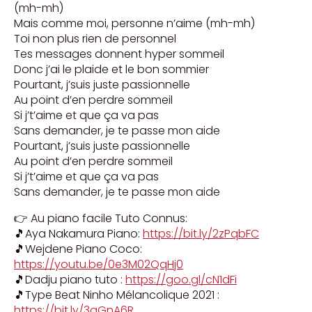
(mh-mh)
Mais comme moi, personne n’aime (mh-mh)
Toi non plus rien de personnel
Tes messages donnent hyper sommeil
Donc j’ai le plaide et le bon sommier
Pourtant, j’suis juste passionnelle
Au point d’en perdre sommeil
Si j’t’aime et que ça va pas
Sans demander, je te passe mon aide
Pourtant, j’suis juste passionnelle
Au point d’en perdre sommeil
Si j’t’aime et que ça va pas
Sans demander, je te passe mon aide
👉 Au piano facile Tuto Connus:
🎵Aya Nakamura Piano:
https://bit.ly/2zPqbFC
🎵Wejdene Piano Coco:
https://youtu.be/0e3M02QqHj0
🎵Dadju piano tuto :
https://goo.gl/cN1dFi
🎵Type Beat Ninho Mélancolique 2021 :
https://bit.ly/3qGnA6R