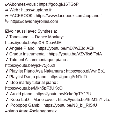
✔️Abonnez-vous : https://goo.gl/16TGoP
➦ Web : https://aupiano.fr
➦ FACEBOOK : https://www.facebook.com/aupiano.fr
💡 https://davidneyrolles.com
☑️Voir aussi avec Synthesia:
🎵Tones and I – Dance Monkey:
https://youtu.be/qoXRIXpavUM
🎵Angele Piano : https://youtu.be/mD7wZ3qiAEk
🎵Gradur instrumental : https://youtu.be/VZV6s6fFxiA
🎵Tuto pnl A l’ammoniaque piano :
https://youtu.be/yjcF75jc62I
🎵Playlist Piano Aya Nakamura : https://goo.gl/VvnEb1
🎵Playlist Dadju piano : https://goo.gl/cN1dFi
🎵 Bob marley tutorial piano :
https://youtu.be/Mkh5pF3UKcQ
🎵 Au dd piano : https://youtu.be/Kckd9pTY17U
🎵 Koba LaD – Marie cover : https://youtu.be/lEiM1nY-vLc
🎵 Popopop Gambi : https://youtu.be/N3_bI_RjSrU
#piano #rare #selenagomez