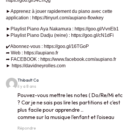
https://goo.gl/J4ChQg
►Apprenez à jouer rapidement du piano avec cette
application : https://tinyurl.com/aupiano-flowkey
►Playlist Piano Aya Nakamura : https://goo.gl/VvnEb1
►Playlist Piano Dadju (reine) : https://goo.gl/cN1dFi
✔️Abonnez-vous : https://goo.gl/16TGoP
➦ Web : https://aupiano.fr
➦ FACEBOOK : https://www.facebook.com/aupiano.fr
► https://davidneyrolles.com
says:
Thibault Ca
il y a 8 ans
Pouvez-vous mettre les notes ( Do/Re/Mi etc
? Car je ne sais pas lire les partitions et c’est
plus facile pour apprendre ..
comme sur la musique l’enfant et l’oiseau
Répondre