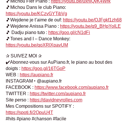
🎵Michou Fier Piano :
https://youtu.be/uxhlQvK4Wrk
🎵Michou Dans le club Piano:
https://youtu.be/KCzvGYTibVg
🎵Wejdene je t’aime de ouf:
https://youtu.be/OJFgkf1zh68
🎵Wejdene Anissa Piano :
https://youtu.be/q9_BHpYolLE
🎵 Dadju piano tuto :
https://goo.gl/cN1dFi
🎵Tones and I – Dance Monkey:
https://youtu.be/qoXRIXpavUM
✰ SUIVEZ MOI ✰
✔️Abonnez-vous sur AuPiano.fr, le piano au bout des
doigts :
https://goo.gl/16TGoP
WEB :
https://aupiano.fr
INSTAGRAM ‣ @aupiano.fr
FACEBOOK :
https://www.facebook.com/aupiano.fr
TWITTER :
https://twitter.com/aupiano.fr
Site perso :
https://davidneyrolles.com
Mes Compositions sur SPOTIFY :
https://spoti.fi/2OpuU4T
#hits #piano #chanson #facile