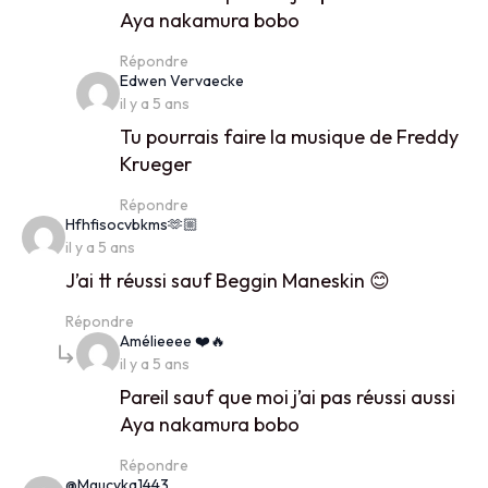
Aya nakamura bobo
Répondre
says:
Edwen Vervaecke
il y a 5 ans
Tu pourrais faire la musique de Freddy
Krueger
Répondre
says:
Hfhfisocvbkms🫶🏼
il y a 5 ans
J’ai tt réussi sauf Beggin Maneskin 😊
Répondre
says:
Amélieeee ❤️🔥
il y a 5 ans
Pareil sauf que moi j’ai pas réussi aussi
Aya nakamura bobo
Répondre
says:
@Mgucyka1443