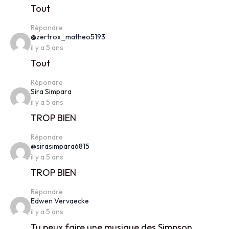
Tout
Répondre
says:
@zertrox_matheo5193
il y a 5 ans
Tout
Répondre
says:
Sira Simpara
il y a 5 ans
TROP BIEN
Répondre
says:
@sirasimpara6815
il y a 5 ans
TROP BIEN
Répondre
says:
Edwen Vervaecke
il y a 5 ans
Tu peux faire une musique des Simpson