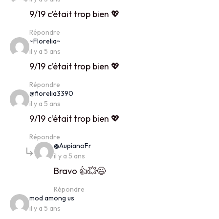
9/19 c’était trop bien 💖
Répondre
says:
~Florelia~
il y a 5 ans
9/19 c’était trop bien 💖
Répondre
says:
@florelia3390
il y a 5 ans
9/19 c’était trop bien 💖
Répondre
says:
@AupianoFr
il y a 5 ans
Bravo 👍💥😉
Répondre
says:
mod among us
il y a 5 ans