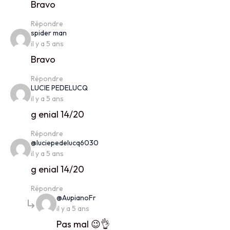
Bravo
Répondre
says:
spider man
il y a 5 ans
Bravo
Répondre
says:
LUCIE PEDELUCQ
il y a 5 ans
g enial 14/20
Répondre
says:
@luciepedelucq6030
il y a 5 ans
g enial 14/20
Répondre
says:
@AupianoFr
il y a 5 ans
Pas mal 😉👌