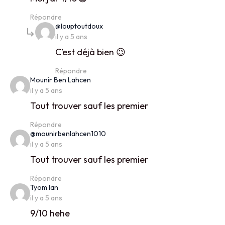
Répondre
says:
@louptoutdoux
il y a 5 ans
C’est déjà bien 😉
Répondre
says:
Mounir Ben Lahcen
il y a 5 ans
Tout trouver sauf les premier
Répondre
says:
@mounirbenlahcen1010
il y a 5 ans
Tout trouver sauf les premier
Répondre
says:
Tyom Ian
il y a 5 ans
9/10 hehe