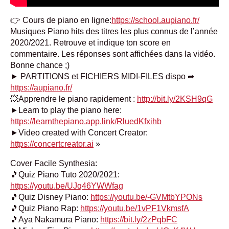
👉 Cours de piano en ligne:
https://school.aupiano.fr/
Musiques Piano hits des titres les plus connus de l’année
2020/2021. Retrouve et indique ton score en
commentaire. Les réponses sont affichées dans la vidéo.
Bonne chance ;)
► PARTITIONS et FICHIERS MIDI-FILES dispo ➦
https://aupiano.fr/
💥Apprendre le piano rapidement :
http://bit.ly/2KSH9qG
►Learn to play the piano here:
https://learnthepiano.app.link/RluedKfxihb
►Video created with Concert Creator:
https://concertcreator.ai
»
Cover Facile Synthesia:
🎵Quiz Piano Tuto 2020/2021:
https://youtu.be/UJq46YWWfag
🎵Quiz Disney Piano:
https://youtu.be/-GVMtbYPONs
🎵Quiz Piano Rap:
https://youtu.be/1vPF1VkmsfA
🎵Aya Nakamura Piano:
https://bit.ly/2zPqbFC