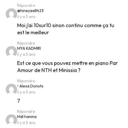
Répondre
says:
@hineyaa8423
il y a 5 ans
Moi j’ai 10sur10 sinon continu comme ça tu
est le meilleur
Répondre
says:
MYA KADMIRI
il y a 5 ans
Est ce que vous pouvez mettre en piano Par
Amour de NTH et Minissia ?
Répondre
says:
• Alexa Donuts
il y a 5 ans
7
Répondre
says:
Mdl hanma
il y a 5 ans