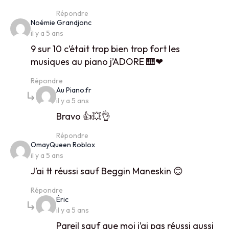
Répondre
says:
Noémie Grandjonc
il y a 5 ans
9 sur 10 c’était trop bien trop fort les
musiques au piano j’ADORE 🎹❤
Répondre
says:
Au Piano.fr
il y a 5 ans
Bravo 👍💥👌
Répondre
says:
OmayQueen Roblox
il y a 5 ans
J’ai tt réussi sauf Beggin Maneskin 😊
Répondre
says:
Éric
il y a 5 ans
Pareil sauf que moi j’ai pas réussi aussi