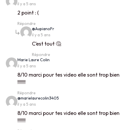
il y a 5 ans
2 point : (
Répondre
says:
@AupianoFr
il y a 5 ans
C’est tout 🤔
Répondre
says:
Marie Laure Colin
il y a 5 ans
8/10 marci pour tes video elle sont trop bien
!!!!!!!
Répondre
says:
@marielaurecolin3405
il y a 5 ans
8/10 marci pour tes video elle sont trop bien
!!!!!!!