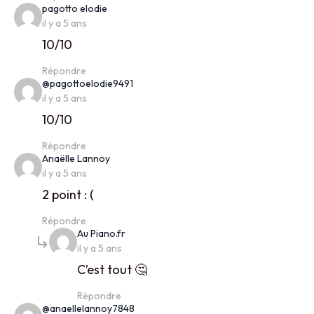
says:
pagotto elodie
il y a 5 ans
10/10
Répondre
says:
@pagottoelodie9491
il y a 5 ans
10/10
Répondre
says:
Anaëlle Lannoy
il y a 5 ans
2 point : (
Répondre
says:
Au Piano.fr
il y a 5 ans
C’est tout 🤔
Répondre
says:
@anaellelannoy7848