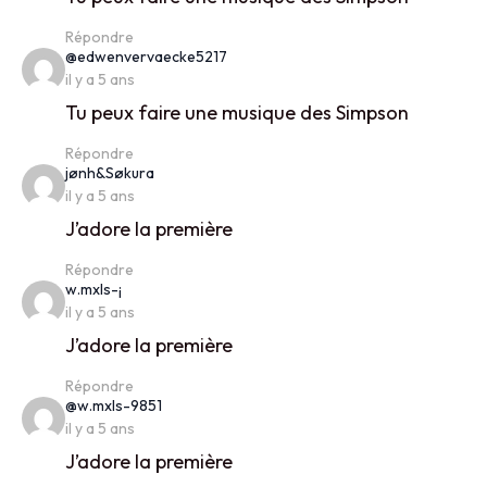
Répondre
says:
@edwenvervaecke5217
il y a 5 ans
Tu peux faire une musique des Simpson
Répondre
says:
jønh&Søkura
il y a 5 ans
J’adore la première
Répondre
says:
w.mxls-¡
il y a 5 ans
J’adore la première
Répondre
says:
@w.mxls-9851
il y a 5 ans
J’adore la première