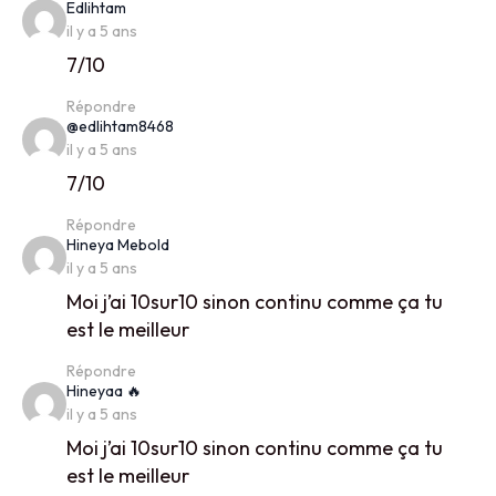
says:
Edlihtam
il y a 5 ans
7/10
Répondre
says:
@edlihtam8468
il y a 5 ans
7/10
Répondre
says:
Hineya Mebold
il y a 5 ans
Moi j’ai 10sur10 sinon continu comme ça tu
est le meilleur
Répondre
says:
Hineyaa 🔥
il y a 5 ans
Moi j’ai 10sur10 sinon continu comme ça tu
est le meilleur