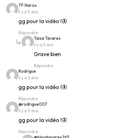
says:
TF Narox
il y a 5 ans
gg pour la vidéo !🦋
Répondre
says:
Taisa Tavares
il y a 5 ans
Grave bien
Répondre
says:
Rodrigue
il y a 5 ans
gg pour la vidéo !🦋
Répondre
says:
@rodrigue007
il y a 5 ans
gg pour la vidéo !🦋
Répondre
says:
@taisatavares265