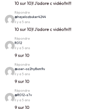
10 sur 10)! J’adore c vidéo!!n!!!
Répondre
says:
@hayelozbuker4244
il y a 5 ans
10 sur 10)! J’adore c vidéo!!n!!!
Répondre
says:
R012
il y a 5 ans
9 sur 10
Répondre
says:
@user-oz2hy8xm9u
il y a 5 ans
9 sur 10
Répondre
says:
@R012-s7v
il y a 5 ans
9 sur 10