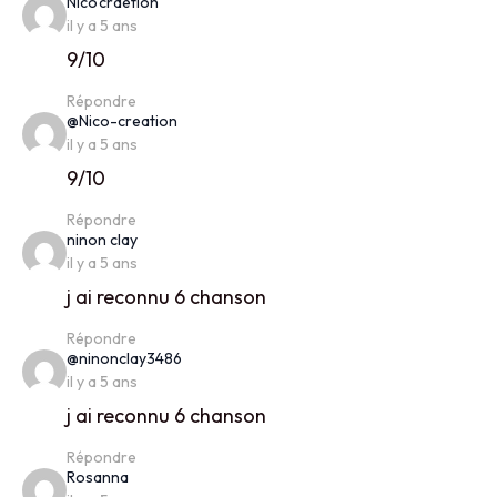
says:
Nico’craetion
il y a 5 ans
9/10
Répondre
says:
@Nico-creation
il y a 5 ans
9/10
Répondre
says:
ninon clay
il y a 5 ans
j ai reconnu 6 chanson
Répondre
says:
@ninonclay3486
il y a 5 ans
j ai reconnu 6 chanson
Répondre
says:
Rosanna