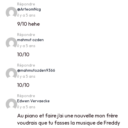
Répondre
says:
@ArteomNcg
il y a 5 ans
9/10 hehe
Répondre
says:
mahmut ozden
il y a 5 ans
10/10
Répondre
says:
@mahmutozden9366
il y a 5 ans
10/10
Répondre
says:
Edwen Vervaecke
il y a 5 ans
Au piano et faire j’ai une nouvelle mon frère
voudrais que tu fasses la musique de Freddy