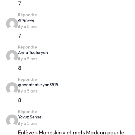
7
Répondre
says:
@t4nvve
il y a 5 ans
7
Répondre
says:
Anna Tsaturyan
il y a 5 ans
8
Répondre
says:
@annatsaturyan3515
il y a 5 ans
8
Répondre
says:
Yavuz Sensei
il y a 5 ans
Enlève « Maneskin » et mets Madcon pour le