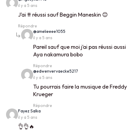
il y a 5 ans
J’ai tt réussi sauf Beggin Maneskin 😊
Répondre
says:
@amelieeee1055
il y a 5 ans
Pareil sauf que moi j’ai pas réussi aussi
Aya nakamura bobo
Répondre
says:
@edwenvervaecke5217
il y a 5 ans
Tu pourrais faire la musique de Freddy
Krueger
Répondre
says:
Fayez Salka
il y a 5 ans
👌👌🔥