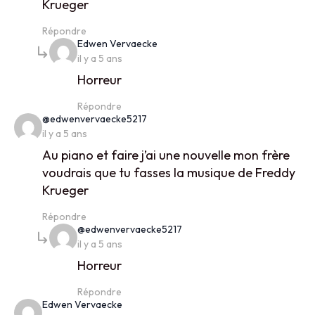
Krueger
Répondre
says:
Edwen Vervaecke
il y a 5 ans
Horreur
Répondre
says:
@edwenvervaecke5217
il y a 5 ans
Au piano et faire j’ai une nouvelle mon frère
voudrais que tu fasses la musique de Freddy
Krueger
Répondre
says:
@edwenvervaecke5217
il y a 5 ans
Horreur
Répondre
says:
Edwen Vervaecke