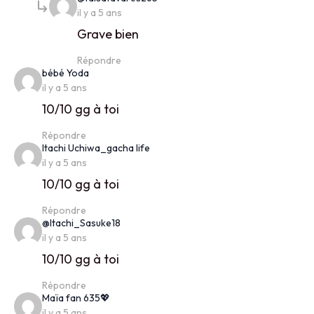
il y a 5 ans
Grave bien
Répondre
says:
bébé Yoda
il y a 5 ans
10/10 gg à toi
Répondre
says:
Itachi Uchiwa_gacha life
il y a 5 ans
10/10 gg à toi
Répondre
says:
@Itachi_Sasuke18
il y a 5 ans
10/10 gg à toi
Répondre
says:
Maïa fan 635💖
il y a 5 ans