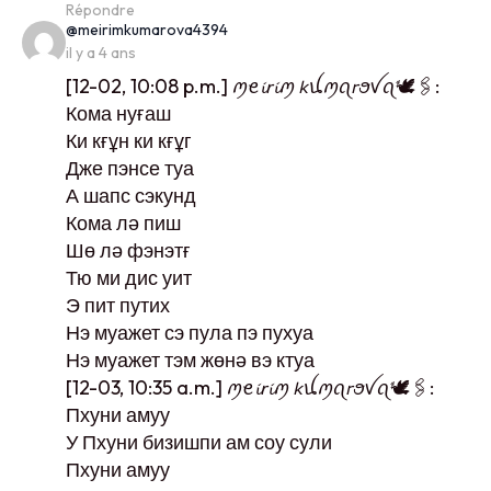
Répondre
says:
@meirimkumarova4394
il y a 4 ans
[12-02, 10:08 p.m.] ꪑꫀ𝓲𝘳𝓲ꪑ 𝘬ꪊꪑꪖ𝘳ꪮꪜꪖ🕊️🖇️:
Кома нуғаш
Ки кғұн ки кғұг
Дже пэнсе туа
А шапс сэкунд
Кома лә пиш
Шө лә фэнэтғ
Тю ми дис уит
Э пит путих
Нэ муажет сэ пула пэ пухуа
Нэ муажет тэм жөнә вэ ктуа
[12-03, 10:35 a.m.] ꪑꫀ𝓲𝘳𝓲ꪑ 𝘬ꪊꪑꪖ𝘳ꪮꪜꪖ🕊️🖇️:
Пхуни амуу
У Пхуни бизишпи ам соу сули
Пхуни амуу