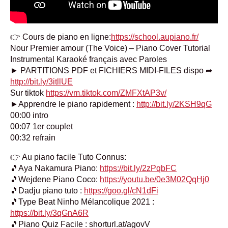
👉 Cours de piano en ligne:
https://school.aupiano.fr/
Nour Premier amour (The Voice) – Piano Cover Tutorial
Instrumental Karaoké français avec Paroles
► PARTITIONS PDF et FICHIERS MIDI-FILES dispo ➦
http://bit.ly/3itllUE
Sur tiktok
https://vm.tiktok.com/ZMFXtAP3v/
►Apprendre le piano rapidement :
http://bit.ly/2KSH9qG
00:00 intro
00:07 1er couplet
00:32 refrain
👉 Au piano facile Tuto Connus:
🎵Aya Nakamura Piano:
https://bit.ly/2zPqbFC
🎵Wejdene Piano Coco:
https://youtu.be/0e3M02QqHj0
🎵Dadju piano tuto :
https://goo.gl/cN1dFi
🎵Type Beat Ninho Mélancolique 2021 :
https://bit.ly/3qGnA6R
🎵Piano Quiz Facile : shorturl.at/agovV