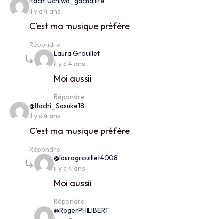
says:
Itachi Uchiwa_gacha life
il y a 4 ans
C’est ma musique préfère
Répondre
says:
Laura Grouillet
il y a 4 ans
Moi aussii
Répondre
says:
@Itachi_Sasuke18
il y a 4 ans
C’est ma musique préfère
Répondre
says:
@lauragrouillet4008
il y a 4 ans
Moi aussii
Répondre
says:
@RogerPHILIBERT