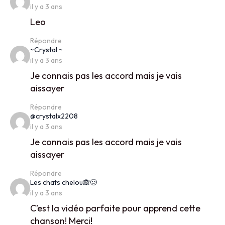
il y a 3 ans
Leo
Répondre
says:
~Crystal ~
il y a 3 ans
Je connais pas les accord mais je vais
aissayer
Répondre
says:
@crystalx2208
il y a 3 ans
Je connais pas les accord mais je vais
aissayer
Répondre
says:
Les chats chelou🙈🥴
il y a 3 ans
C’est la vidéo parfaite pour apprend cette
chanson! Merci!