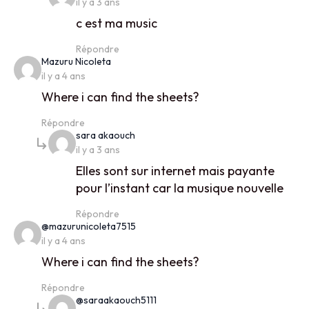
il y a 3 ans
c est ma music
Répondre
says:
Mazuru Nicoleta
il y a 4 ans
Where i can find the sheets?
Répondre
says:
sara akaouch
il y a 3 ans
Elles sont sur internet mais payante
pour l’instant car la musique nouvelle
Répondre
says:
@mazurunicoleta7515
il y a 4 ans
Where i can find the sheets?
Répondre
says:
@saraakaouch5111