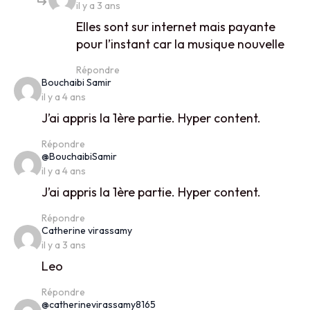
il y a 3 ans
Elles sont sur internet mais payante
pour l’instant car la musique nouvelle
Répondre
says:
Bouchaibi Samir
il y a 4 ans
J’ai appris la 1ère partie. Hyper content.
Répondre
says:
@BouchaibiSamir
il y a 4 ans
J’ai appris la 1ère partie. Hyper content.
Répondre
says:
Catherine virassamy
il y a 3 ans
Leo
Répondre
says:
@catherinevirassamy8165