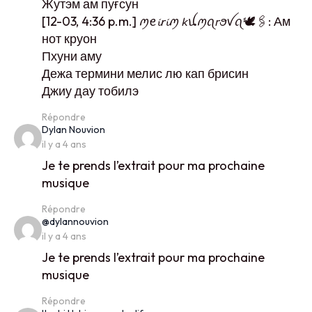
Жутэм ам пуғсун
[12-03, 4:36 p.m.] ꪑꫀ𝓲𝘳𝓲ꪑ 𝘬ꪊꪑꪖ𝘳ꪮꪜꪖ🕊️🖇️: Ам
нот круон
Пхуни аму
Дежа термини мелис лю кап брисин
Джиу дау тобилэ
Répondre
says:
Dylan Nouvion
il y a 4 ans
Je te prends l’extrait pour ma prochaine
musique
Répondre
says:
@dylannouvion
il y a 4 ans
Je te prends l’extrait pour ma prochaine
musique
Répondre