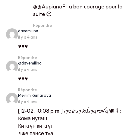
@@AupianoFr a bon courage pour la
suite 😉
Répondre
says:
davemilina
il y a 4 ans
♥️♥️♥️
Répondre
says:
@davemilina
il y a 4 ans
♥️♥️♥️
Répondre
says:
Meirim Kumarova
il y a 4 ans
[12-02, 10:08 p.m.] ꪑꫀ𝓲𝘳𝓲ꪑ 𝘬ꪊꪑꪖ𝘳ꪮꪜꪖ🕊️🖇️:
Кома нуғаш
Ки кғұн ки кғұг
Дже пэнсе туа