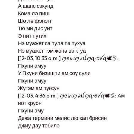
А шапс сэкунд
Кома лә пиш
Шө лә фэнэтғ
Тю ми дис уит
Э пит путих
Нэ муажет сэ пула пэ пухуа
Нэ муажет тэм жөнә вэ ктуа
[12-03, 10:35 a.m.] ꪑꫀ𝓲𝘳𝓲ꪑ 𝘬ꪊꪑꪖ𝘳ꪮꪜꪖ🕊️🖇️:
Пхуни амуу
У Пхуни бизишпи ам соу сули
Пхуни амуу
Жутэм ам пуғсун
[12-03, 4:36 p.m.] ꪑꫀ𝓲𝘳𝓲ꪑ 𝘬ꪊꪑꪖ𝘳ꪮꪜꪖ🕊️🖇️: Ам
нот круон
Пхуни аму
Дежа термини мелис лю кап брисин
Джиу дау тобилэ