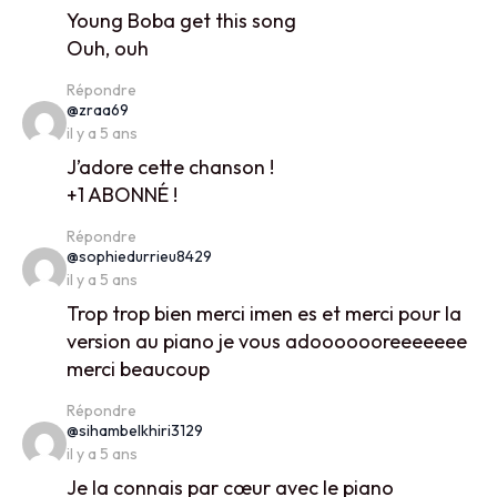
Young Boba get this song
Ouh, ouh
Répondre
says:
@zraa69
il y a 5 ans
J’adore cette chanson !
+1 ABONNÉ !
Répondre
says:
@sophiedurrieu8429
il y a 5 ans
Trop trop bien merci imen es et merci pour la
version au piano je vous adooooooreeeeeee
merci beaucoup
Répondre
says:
@sihambelkhiri3129
il y a 5 ans
Je la connais par cœur avec le piano