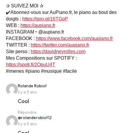
✰ SUIVEZ MOI ✰
✔️Abonnez-vous sur AuPiano.fr, le piano au bout des
doigts :
https://goo.gl/16TGoP
WEB :
https://aupiano.fr
INSTAGRAM ‣ @aupiano.fr
FACEBOOK :
https://www.facebook.com/aupiano.fr
TWITTER :
https://twitter.com/aupiano.fr
Site perso :
https://davidneyrolles.com
Mes Compositions sur SPOTIFY :
https://spoti.fi/2OpuU4T
#imenes #piano #musique #facile
says:
Rolande Robiot
il y a 5 ans
Cool
Répondre
says:
@rolanderobiot12
il y a 5 ans
Cool