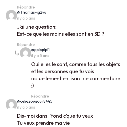
Répondre
says:
@Thomas-ig2vu
il y a 5 ans
J’ai une question:
Est-ce que les mains elles sont en 3D ?
Répondre
says:
@pplpplpl1
il y a 5 ans
Oui elles le sont, comme tous les objets
et les personnes que tu vois
actuellement en lisant ce commentaire
;)
Répondre
says:
@celiazouaouii8445
il y a 5 ans
Dis-moi dans l’fond c’que tu veux
Tu veux prendre ma vie