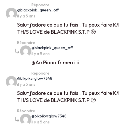
Répondre
says:
@blackpink_queen_off
il y a 5 ans
Salut j’adore ce que tu fais ! Tu peux faire K/ll
TH/S LOVE de BLACKPINK S.T.P 🥺
Répondre
says:
@blackpink_queen_off
il y a 5 ans
@Au Piano.fr merciiii
Répondre
says:
@blkpikvrglow7348
il y a 5 ans
Salut j’adore ce que tu fais ! Tu peux faire K/ll
TH/S LOVE de BLACKPINK S.T.P 🥺
Répondre
says:
@blkpikvrglow7348
il y a 5 ans