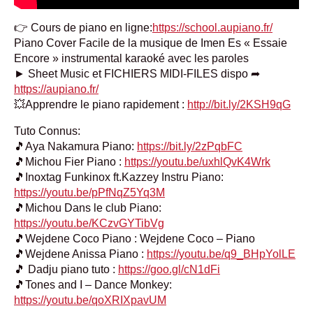
👉 Cours de piano en ligne:
https://school.aupiano.fr/
Piano Cover Facile de la musique de Imen Es « Essaie
Encore » instrumental karaoké avec les paroles
► Sheet Music et FICHIERS MIDI-FILES dispo ➦
https://aupiano.fr/
💥Apprendre le piano rapidement :
http://bit.ly/2KSH9qG
Tuto Connus:
🎵Aya Nakamura Piano:
https://bit.ly/2zPqbFC
🎵Michou Fier Piano :
https://youtu.be/uxhlQvK4Wrk
🎵Inoxtag Funkinox ft.Kazzey Instru Piano:
https://youtu.be/pPfNqZ5Yq3M
🎵Michou Dans le club Piano:
https://youtu.be/KCzvGYTibVg
🎵Wejdene Coco Piano : Wejdene Coco – Piano
🎵Wejdene Anissa Piano :
https://youtu.be/q9_BHpYolLE
🎵 Dadju piano tuto :
https://goo.gl/cN1dFi
🎵Tones and I – Dance Monkey:
https://youtu.be/qoXRIXpavUM