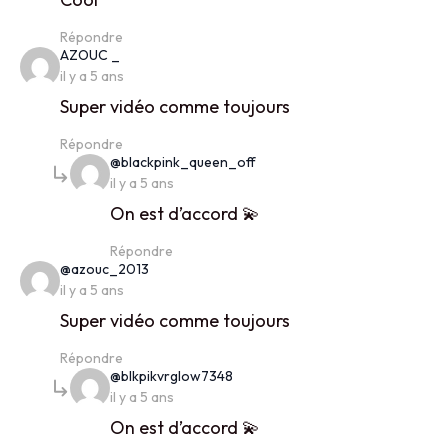
Répondre
says:
AZOUC _
il y a 5 ans
Super vidéo comme toujours
Répondre
says:
@blackpink_queen_off
il y a 5 ans
On est d’accord 💫
Répondre
says:
@azouc_2013
il y a 5 ans
Super vidéo comme toujours
Répondre
says:
@blkpikvrglow7348
il y a 5 ans
On est d’accord 💫