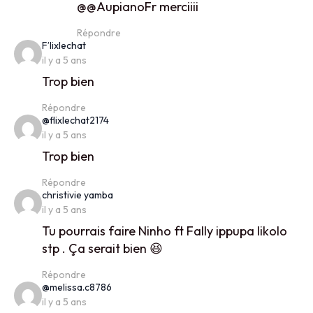
@@AupianoFr merciiii
Répondre
says:
F’lixlechat
il y a 5 ans
Trop bien
Répondre
says:
@flixlechat2174
il y a 5 ans
Trop bien
Répondre
says:
christivie yamba
il y a 5 ans
Tu pourrais faire Ninho ft Fally ippupa likolo
stp . Ça serait bien 😆
Répondre
says:
@melissa.c8786
il y a 5 ans