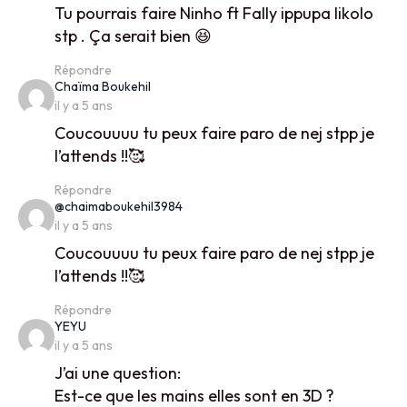
Tu pourrais faire Ninho ft Fally ippupa likolo
stp . Ça serait bien 😆
Répondre
says:
Chaïma Boukehil
il y a 5 ans
Coucouuuu tu peux faire paro de nej stpp je
l’attends !!🥰
Répondre
says:
@chaimaboukehil3984
il y a 5 ans
Coucouuuu tu peux faire paro de nej stpp je
l’attends !!🥰
Répondre
says:
YEYU
il y a 5 ans
J’ai une question:
Est-ce que les mains elles sont en 3D ?