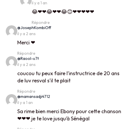
il y a 1 an
😂❤❤😂❤❤😂😊❤❤❤❤❤
Répondre
says:
@JosephKombiOff
il y a 2 ans
Merci ❤
Répondre
says:
@Raool-u7t
il y a 2 ans
coucou tu peux faire l’instructrice de 20 ans
de luv resval s’il te plait
Répondre
says:
@mamansadji4712
il y a 1 an
Sa rime bien merci Ebony pour cette chanson
❤❤❤ je te love jusqu’à Sénégal