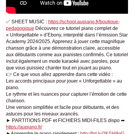
✅ SHEET MUSIC :
https://school.aupiano.fr/boutique-
pedagogique
Découvrez ce tutoriel piano complet de
« Unforgettable » d’Ebony, interprété dans l’émission Star
Academy 2024/2025. Apprenez à jouer cette magnifique
chanson grâce à une démonstration claire, accessible
aux débutants comme aux pianistes confirmés. Ce tutoriel
inclut également un mode karaoké avec paroles, pour
que vous puissiez chanter tout en jouant au piano.
👉 Ce que vous allez apprendre dans cette vidéo :
Les accords principaux pour jouer « Unforgettable » au
piano.
Le rythme et les nuances pour capturer l’émotion de cette
chanson.
Une version simplifiée et facile pour débutants, et des
astuces pour les niveaux avancés.
► PARTITIONS PDF et FICHIERS MIDI-FILES dispo ➦
https://aupiano.fr/
►Apprendre le piano rapidement :
http://bit.ly/2KSH9qG