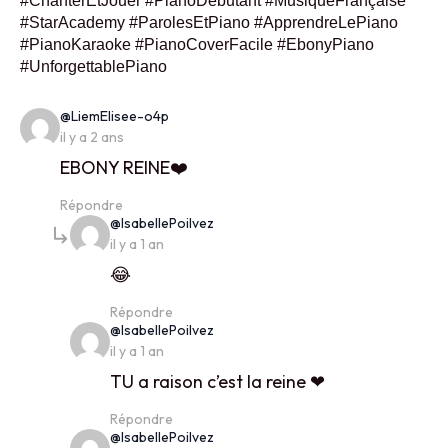
#ChanterEtJouer #PianoDebutant #MusiqueFrançaise
#StarAcademy #ParolesEtPiano #ApprendreLePiano
#PianoKaraoke #PianoCoverFacile #EbonyPiano
#UnforgettablePiano
says:
@LiemElisee-o4p
il y a 2 ans
EBONY REINE❤️
Répondre
says:
@IsabellePoilvez
il y a 1 an
😂
Répondre
says:
@IsabellePoilvez
il y a 1 an
TU a raison c’est la reine ❤
Répondre
says:
@IsabellePoilvez