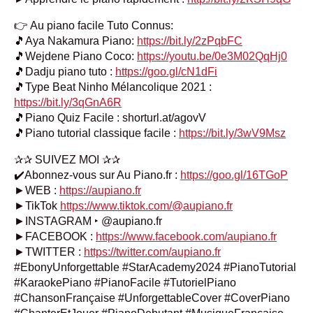
👉 Au piano facile Tuto Connus:
🎵Aya Nakamura Piano:
https://bit.ly/2zPqbFC
🎵Wejdene Piano Coco:
https://youtu.be/0e3M02QqHj0
🎵Dadju piano tuto :
https://goo.gl/cN1dFi
🎵Type Beat Ninho Mélancolique 2021 :
https://bit.ly/3qGnA6R
🎵Piano Quiz Facile : shorturl.at/agovV
🎵Piano tutorial classique facile :
https://bit.ly/3wV9Msz
✰✰ SUIVEZ MOI ✰✰
✔️Abonnez-vous sur Au Piano.fr :
https://goo.gl/16TGoP
►WEB :
https://aupiano.fr
►TikTok
https://www.tiktok.com/@aupiano.fr
►INSTAGRAM ‣ @aupiano.fr
►FACEBOOK :
https://www.facebook.com/aupiano.fr
►TWITTER :
https://twitter.com/aupiano.fr
#EbonyUnforgettable #StarAcademy2024 #PianoTutorial
#KaraokePiano #PianoFacile #TutorielPiano
#ChansonFrançaise #UnforgettableCover #CoverPiano