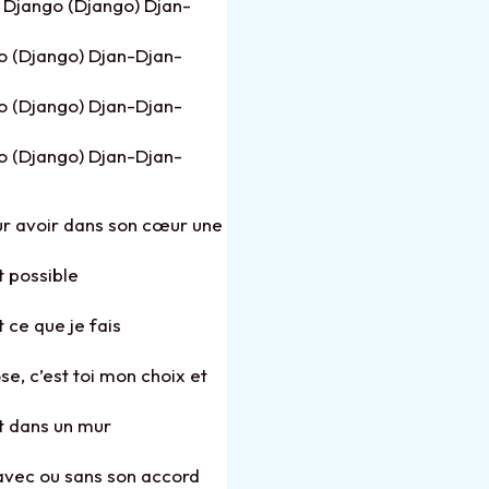
 Django (Django) Djan-
o (Django) Djan-Djan-
o (Django) Djan-Djan-
o (Django) Djan-Djan-
our avoir dans son cœur une
t possible
t ce que je fais
se, c’est toi mon choix et
it dans un mur
i avec ou sans son accord