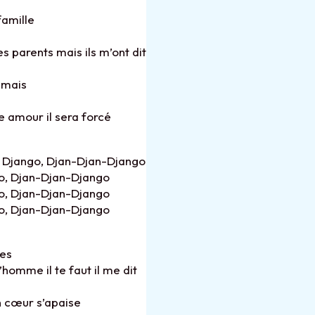
famille
s parents mais ils m’ont dit
t mais
re amour il sera forcé
e Django, Djan-Djan-Django
go, Djan-Djan-Django
go, Djan-Djan-Django
go, Djan-Djan-Django
ses
homme il te faut il me dit
n cœur s’apaise