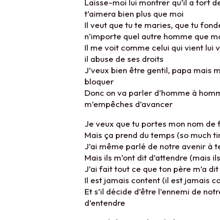
Laisse-moi lui montrer qu’il a tort 
t’aimera bien plus que moi
Il veut que tu te maries, que tu fon
n’importe quel autre homme que m
Il me voit comme celui qui vient lui vo
il abuse de ses droits
J’veux bien être gentil, papa mais 
bloquer
Donc on va parler d’homme à homme 
m’empêches d’avancer
Je veux que tu portes mon nom de 
Mais ça prend du temps (so much t
J’ai même parlé de notre avenir à t
Mais ils m’ont dit d’attendre (mais il
J’ai fait tout ce que ton père m’a dit
Il est jamais content (il est jamais c
Et s’il décide d’être l’ennemi de not
d’entendre