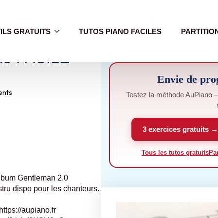
ILS GRATUITS
TUTOS PIANO FACILES
PARTITIO
ano FACILE
Envie de pro
ents
Testez la méthode AuPiano — 
3 exercices gratuits →
Tous les tutos gratuits
Par
’album Gentleman 2.0
tru dispo pour les chanteurs.
ps://aupiano.fr