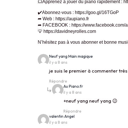
💥Apprenez à jouer du piano rapidement : ht
✔️Abonnez-vous : https://goo.gl/16TGoP
➦ Web : https://aupiano.fr
➦ FACEBOOK : https://www.facebook.com/au
💡 https://davidneyrolles.com
N’hésitez pas à vous abonner et bonne musi
says:
Neuf yang Main magique
il y a 8 ans
je suis le premier à commenter très
Répondre
says:
Au Piano.fr
il y a 8 ans
+neuf yang neuf yang 😉
Répondre
says:
valentin Angel
il y a 8 ans