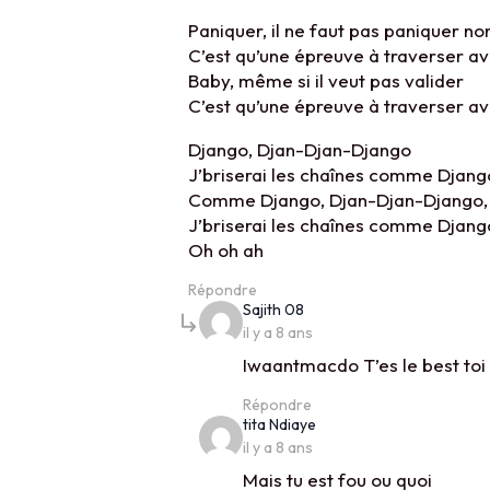
Paniquer, il ne faut pas paniquer no
C’est qu’une épreuve à traverser av
Baby, même si il veut pas valider
C’est qu’une épreuve à traverser av
Django, Djan-Djan-Django
J’briserai les chaînes comme Djan
Comme Django, Djan-Djan-Django, 
J’briserai les chaînes comme Djan
Oh oh ah
Répondre
says:
Sajith 08
il y a 8 ans
Iwaantmacdo T’es le best toi
Répondre
says:
tita Ndiaye
il y a 8 ans
Mais tu est fou ou quoi