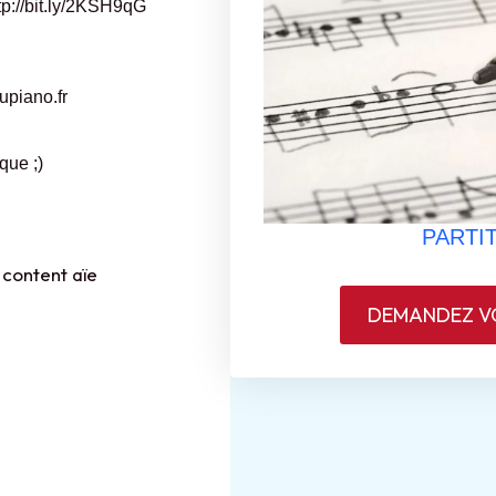
tp://bit.ly/2KSH9qG
piano.fr
que ;)
PARTIT
 content aïe
DEMANDEZ VO