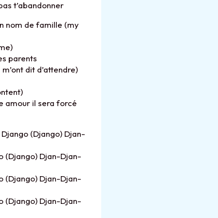
e pas t’abandonner
n nom de famille (my
ime)
es parents
s m’ont dit d’attendre)
ontent)
re amour il sera forcé
 Django (Django) Djan-
o (Django) Djan-Djan-
o (Django) Djan-Djan-
o (Django) Djan-Djan-