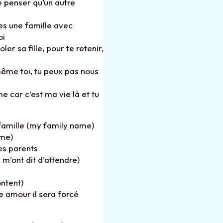
de penser qu’un autre
des une famille avec
oi
ler sa fille, pour te retenir,
même toi, tu peux pas nous
car c’est ma vie là et tu
famille (my family name)
ime)
es parents
s m’ont dit d’attendre)
ontent)
re amour il sera forcé