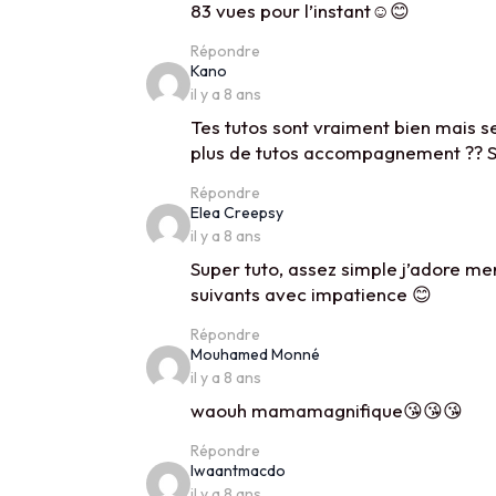
83 vues pour l’instant☺😊
Répondre
says:
Kano
il y a 8 ans
Tes tutos sont vraiment bien mais se
plus de tutos accompagnement ?? S
Répondre
says:
Elea Creepsy
il y a 8 ans
Super tuto, assez simple j’adore mer
suivants avec impatience 😊
Répondre
says:
Mouhamed Monné
il y a 8 ans
waouh mamamagnifique😘😘😘
Répondre
says:
Iwaantmacdo
il y a 8 ans