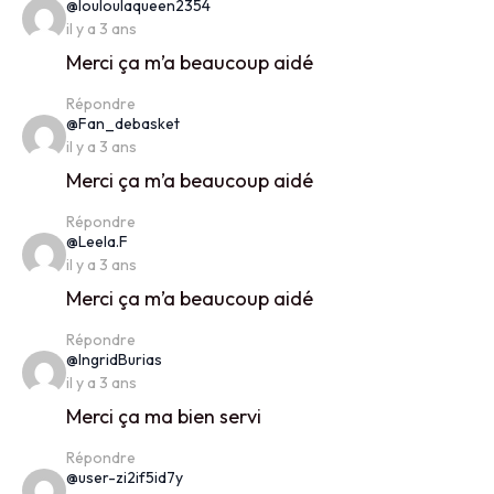
says:
@louloulaqueen2354
il y a 3 ans
Merci ça m’a beaucoup aidé
Répondre
says:
@Fan_debasket
il y a 3 ans
Merci ça m’a beaucoup aidé
Répondre
says:
@Leela.F
il y a 3 ans
Merci ça m’a beaucoup aidé
Répondre
says:
@IngridBurias
il y a 3 ans
Merci ça ma bien servi
Répondre
says:
@user-zi2if5id7y