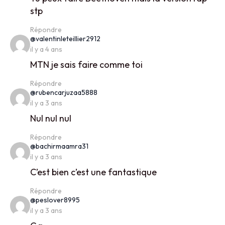
stp
Répondre
says:
@valentinleteillier2912
il y a 4 ans
MTN je sais faire comme toi
Répondre
says:
@rubencarjuzaa5888
il y a 3 ans
Nul nul nul
Répondre
says:
@bachirmaamra31
il y a 3 ans
C’est bien c’est une fantastique
Répondre
says:
@peslover8995
il y a 3 ans