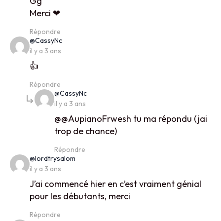
Gg
Merci ❤
Répondre
says:
@CassyNc
il y a 3 ans
👍
Répondre
says:
@CassyNc
il y a 3 ans
​@@AupianoFrwesh tu ma répondu (jai
trop de chance)
Répondre
says:
@lordtrysalom
il y a 3 ans
J’ai commencé hier en c’est vraiment génial
pour les débutants, merci
Répondre