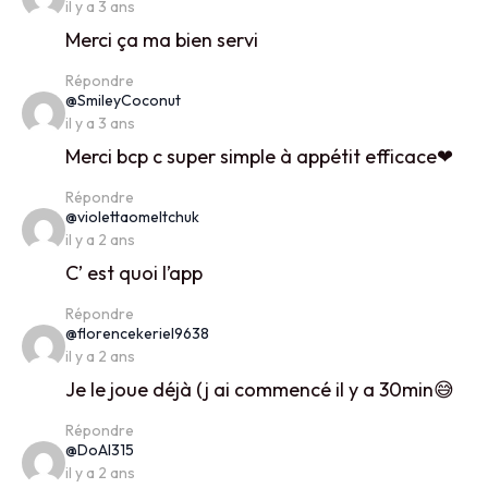
il y a 3 ans
Merci ça ma bien servi
Répondre
says:
@SmileyCoconut
il y a 3 ans
Merci bcp c super simple à appétit efficace❤
Répondre
says:
@violettaomeltchuk
il y a 2 ans
C’ est quoi l’app
Répondre
says:
@florencekeriel9638
il y a 2 ans
Je le joue déjà (j ai commencé il y a 30min😅
Répondre
says:
@DoAl315
il y a 2 ans