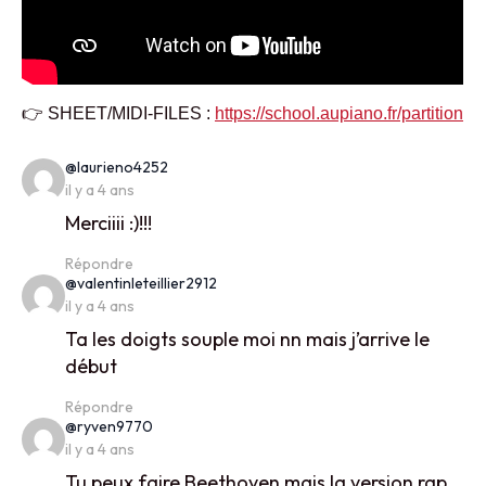
👉 SHEET/MIDI-FILES :
https://school.aupiano.fr/partition
says:
@laurieno4252
il y a 4 ans
Merciiii :)!!!
Répondre
says:
@valentinleteillier2912
il y a 4 ans
Ta les doigts souple moi nn mais j’arrive le
début
Répondre
says:
@ryven9770
il y a 4 ans
Tu peux faire Beethoven mais la version rap