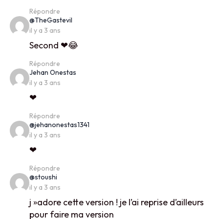
Répondre
says:
@TheGastevil
il y a 3 ans
Second ❤😂
Répondre
says:
Jehan Onestas
il y a 3 ans
❤
Répondre
says:
@jehanonestas1341
il y a 3 ans
❤
Répondre
says:
@stoushi
il y a 3 ans
j »adore cette version ! je l’ai reprise d’ailleurs
pour faire ma version