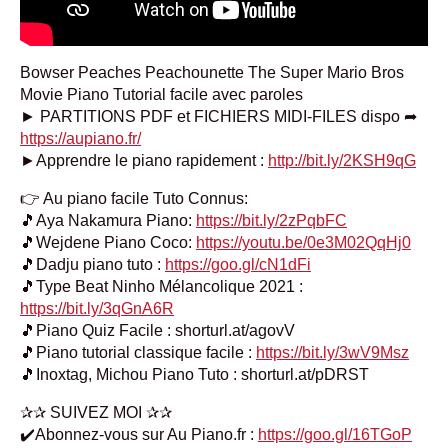
Bowser Peaches Peachounette The Super Mario Bros
Movie Piano Tutorial facile avec paroles
► PARTITIONS PDF et FICHIERS MIDI-FILES dispo ➦
https://aupiano.fr/
►Apprendre le piano rapidement :
http://bit.ly/2KSH9qG
👉 Au piano facile Tuto Connus:
🎵Aya Nakamura Piano:
https://bit.ly/2zPqbFC
🎵Wejdene Piano Coco:
https://youtu.be/0e3M02QqHj0
🎵Dadju piano tuto :
https://goo.gl/cN1dFi
🎵Type Beat Ninho Mélancolique 2021 :
https://bit.ly/3qGnA6R
🎵Piano Quiz Facile : shorturl.at/agovV
🎵Piano tutorial classique facile :
https://bit.ly/3wV9Msz
🎵Inoxtag, Michou Piano Tuto : shorturl.at/pDRST
✰✰ SUIVEZ MOI ✰✰
✔️Abonnez-vous sur Au Piano.fr :
https://goo.gl/16TGoP