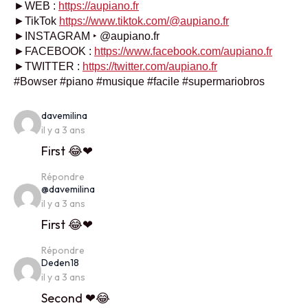
►WEB :
https://aupiano.fr
►TikTok
https://www.tiktok.com/@aupiano.fr
►INSTAGRAM ‣ @aupiano.fr
►FACEBOOK :
https://www.facebook.com/aupiano.fr
►TWITTER :
https://twitter.com/aupiano.fr
#Bowser #piano #musique #facile #supermariobros
says:
davemilina
il y a 3 ans
First 😂❤
Répondre
says:
@davemilina
il y a 3 ans
First 😂❤
Répondre
says:
Deden18
il y a 3 ans
Second ❤😂